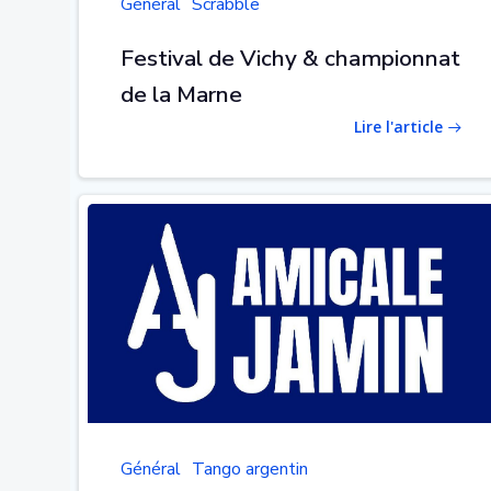
Général
Scrabble
Festival de Vichy & championnat
de la Marne
Lire l'article
Général
Tango argentin