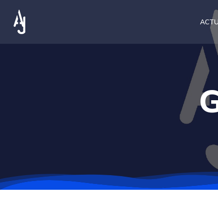
ACTU
G