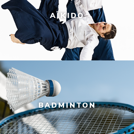
AÏKIDO
BADMINTON